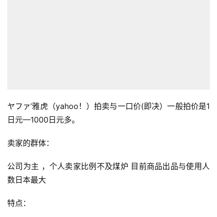
社
媒
营
销
跨
境
导
ヤファ’雅虎（yahoo！）拍卖与一口价(即决）一般拍价是1
航
日元—1000日元多。
卖家的群体：
公司为主 ，个人卖家比例不及煤炉 目前商品出品与使用人
数日本最大
特点：