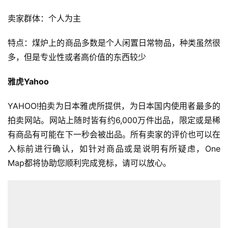
卖家群体：个人为主
特点：煤炉上的商品多数是个人闲置日常物品，种类虽然很
多，但是专业性或者高价值的东西较少
首
雅虎Yahoo
页
YAHOO!拍卖为日本雅虎所提供，为日本国内使用者最多的
全
拍卖网站。网站上随时皆有约6,000万件出品，限定或是稀
球
有商品有可能在下一秒会被出品。所有卖家的评价也可以在
开
入标前进行确认，如针对商品或是说明有所疑虑，One 
店
Map都将协助您顺利完成竞标，请可以放心。
跨
境
百
科