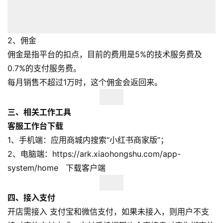
首
页
2、佣金
佣金是指平台的扣点，目前的费用是5%的技术服务费及
全
球
0.7%的支付服务费。
开
每月销售不超过1万时，这个佣金会返回来。
店
三、相关工作工具
跨
客服工作台下载
境
1、手机端：应用商城内搜索“小红书商家版”；
百
科
2、电脑端：https://ark.xiaohongshu.com/app-
system/home 下载客户端
社
媒
四、接入支付
营
开店需接入 支付宝和微信支付，如果未接入，则用户不支
销