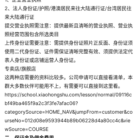
2、法人身份证/护照/港澳居民来往大陆通行证/台湾居民往
来大陆通行证
提交营业执照需注意：提供最新且清晰的营业执照、营业执
照经营范围包含所选类目
上传身份证需要注意：需提供身份证照片正反面、身份证须
使用二代身份证、证件需保证清晰完整有效、须提供法定代
表人身份证或店铺运营人身份证。
专卖店/旗舰店
这两种店需要的资料比较多。公司申请可以直接看清单，本
群大多数伙伴可能用不上，有需要可以直接到这里看。
https://school.xiaohongshu.com/lesson/normal/09116c
bf49ba465f9a2c3f3fe7afac06?
categorySource=HOME_NAV&jumpFrom=customer&co
urseNo=012d08e9593944b89b06228d4a80cc4c&vie
wSource=COURSE
二、保证金及佣金费用