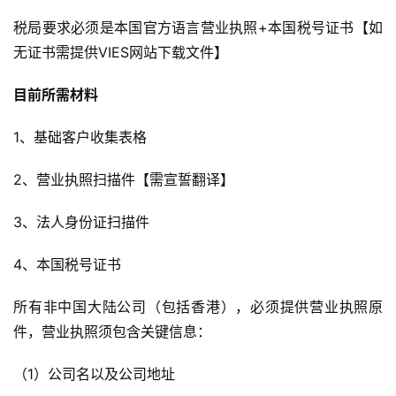
税局要求必须是本国官方语言营业执照+本国税号证书【如
首
无证书需提供VIES网站下载文件】
页
目前所需材料
全
球
1、基础客户收集表格
开
店
2、营业执照扫描件【需宣誓翻译】
跨
3、法人身份证扫描件
境
百
4、本国税号证书
科
所有非中国大陆公司（包括香港），必须提供营业执照原
社
件，营业执照须包含关键信息：
媒
营
（1）公司名以及公司地址
销