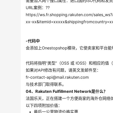
需要加入两个接口属性：进口国的ISO代码和发货地
URL案例：??
https://ws.fr.shopping.rakuten.com/sales_
xx-xx&itemid=xxxxx&shippingfromcountry=x
-代码中
会添加上Onestopshop模块，它使卖家和平
代码将指明“类型”（OSS 或 IOSS）和相应的值（O
如果对API修改有问题，请英文发邮件至：
fr-contact-api@mail.rakuten.com
与技术部门取得联系。
04、
Rakuten Fulfillment Network是什么？
法国乐天，正在搭建一个方便商家的海外仓网络
以下四项附加价值：
最后一公里物流价格实惠