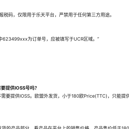
报税码，仅限用于乐天平台，严禁用于任何第三方用途。
9XXX。其中623499xxx为订单号，应被填写于UCR区域。”
要提供IOSS号吗？
提供IOSS。欧盟外发货，小于180欧Price(TTC)，只能提
货的产品部分，看产品在平台上的销售价格，产品售价低于18