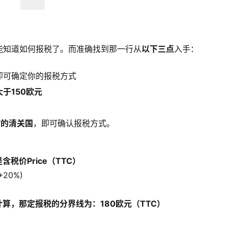
能知道如何报税了。而准确找到那一行从
以下三点
入手：
即可确定你的报税方式
于150欧元
时的清关国
，即可确认报税方式。
价Price（TTC）
+20%)
做计算，那定报税的分界线为：180欧元（TTC）