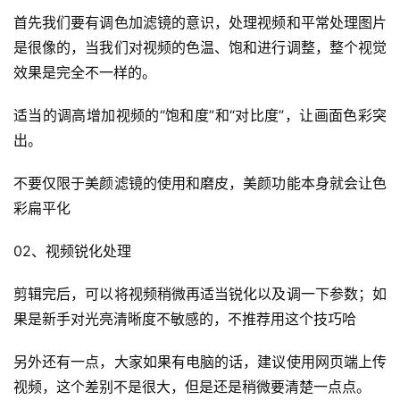
首先我们要有调色加滤镜的意识，处理视频和平常处理图片
是很像的，当我们对视频的色温、饱和进行调整，整个视觉
效果是完全不一样的。
适当的调高增加视频的“饱和度”和“对比度”，让画面色彩突
出。
不要仅限于美颜滤镜的使用和磨皮，美颜功能本身就会让色
彩扁平化
首
02、视频锐化处理
页
剪辑完后，可以将视频稍微再适当锐化以及调一下参数；如
全
果是新手对光亮清晰度不敏感的，不推荐用这个技巧哈
球
开
另外还有一点，大家如果有电脑的话，建议使用网页端上传
店
视频，这个差别不是很大，但是还是稍微要清楚一点点。