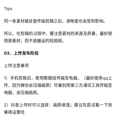
跨
Tips
境
百
同一条素材被反复传输剪辑之后，清晰度也会受到影响。
科
所以，在剪辑的过程中，要注意素材的来源及质量，最好使
社
用原素材，而不是搬运的短视频。
媒
营
03、上传发布阶段
销
上传注意事项
跨
境
1）手机剪辑后，使用数据线传输至电脑，（最好使用qq上
导
传，因为微信会压缩画质）尽量别用第三方通讯工具传输至
航
电脑，会压缩画质。
2）抖音上传时可以选择：画质增强；建议先尝试看一下效
果再设置哈