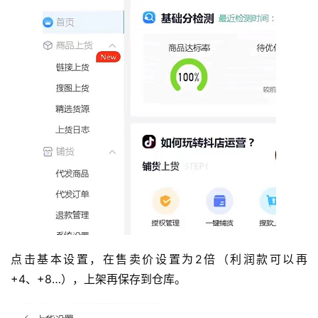
首
页
全
球
开
店
点击基本设置，在售卖价设置为2倍（利润款可以再
+4、+8…），上架再保存到仓库。
跨
境