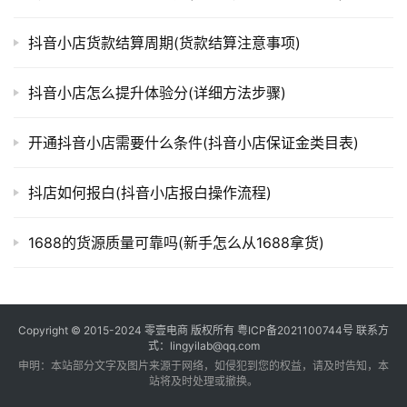
抖音小店货款结算周期(货款结算注意事项)
抖音小店怎么提升体验分(详细方法步骤)
开通抖音小店需要什么条件(抖音小店保证金类目表)
抖店如何报白(抖音小店报白操作流程)
1688的货源质量可靠吗(新手怎么从1688拿货)
Copyright © 2015-2024
零壹电商
版权所有
粤ICP备2021100744号
联系方
式：lingyilab@qq.com
申明：本站部分文字及图片来源于网络，如侵犯到您的权益，请及时告知，本
站将及时处理或撤换。