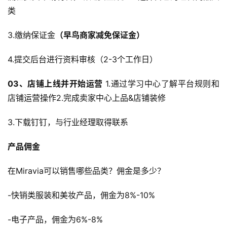
开
类
店
3.缴纳保证金
（早鸟商家减免保证金）
跨
境
4.提交后台进行资料审核（2-3个工作日）
百
科
03、
店铺上线并开始运营
1.通过学习中心了解平台规则和
店铺运营操作2.完成卖家中心上品&店铺装修
社
3.下载钉钉，与行业经理取得联系
媒
营
产品佣金
销
在Miravia可以销售哪些品类？佣金是多少？
跨
境
-快销类服装和美妆产品，佣金为8%-10%
导
航
-电子产品，佣金为6%-8%