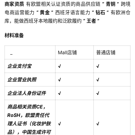
商家资质
有欧盟相关认证资质的商品供应链
“ 青铜 ”
跨境
电商运营能力
“ 黄金 ”
西班牙语言能力
“ 钻石 ”
有欧洲仓
库，能做西班牙本地履约和泛欧履约
“ 王者 ”
材料准备
_
Mall店铺
普通店铺
企业支付宝
√
√
企业营业执照
√
√
企业法人身份证件
√
√
商品相关资质
CE，
RoSH，欧盟责任代
理人证书（化妆护肤
√
√
品），中国生成许可