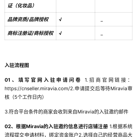
证（化妆品）
品牌资质/品牌授权
√
_
商标注册证/商标授权
√
_
入驻流程图
01、
填写官网入驻申请问卷
1.招商官网链接：
https://cnseller.miravia.com/2.申请提交后等待Miravia审
核（5个工作日内）
首
页
3.符合平台条件的商家会收到来自Miravia的入驻邀约邮件
全
02、
根据Miravia的入驻邀约信息进行店铺注册
1.根据系统
球
流程提交申请材料，绑定资金账户2.选择自己的经营商品大