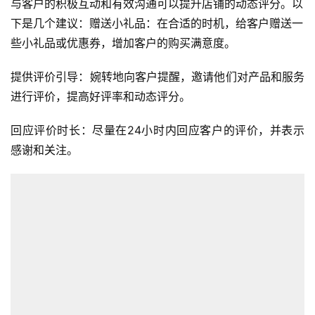
与客户的积极互动和有效沟通可以提升店铺的动态评分。以
页
下是几个建议：赠送小礼品：在合适的时机，给客户赠送一
些小礼品或优惠券，增加客户的购买满意度。
全
球
提供评价引导：婉转地向客户提醒，邀请他们对产品和服务
开
店
进行评价，提高好评率和动态评分。
回应评价时长：尽量在24小时内回应客户的评价，并表示
跨
感谢和关注。
境
百
科
社
媒
营
销
跨