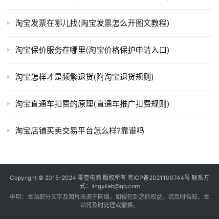
淘宝发票在哪儿找(淘宝发票怎么开图文教程)
淘宝保价服务在哪里(淘宝价格保护申请入口)
淘宝怎样才是频繁退货(附淘宝退货规则)
淘宝直通车扣费的原理(直通车推广扣费规则)
淘宝店铺买卖交易平台怎么样?靠谱吗
Copyright © 2015-2024
零壹电商
版权所有
粤ICP备2021100744号
联系方
式：lingyilab@qq.com
申明：本站部分文字及图片来源于网络，如侵犯到您的权益，请及时告知，本
站将及时处理或撤换。