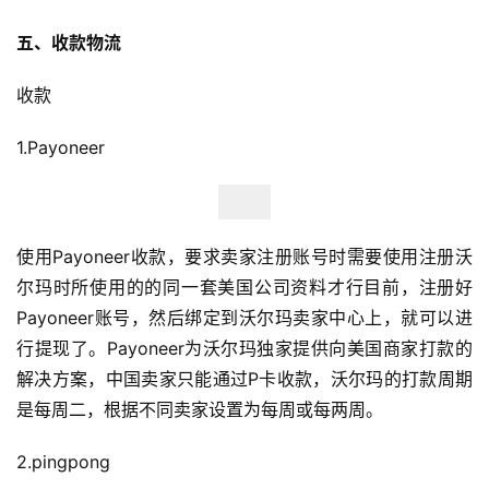
百
科
五、收款物流
收款
社
媒
1.Payoneer
营
销
跨
使用Payoneer收款，要求卖家注册账号时需要使用注册沃
境
尔玛时所使用的的同一套美国公司资料才行目前，注册好
导
Payoneer账号，然后绑定到沃尔玛卖家中心上，就可以进
航
行提现了。Payoneer为沃尔玛独家提供向美国商家打款的
解决方案，中国卖家只能通过P卡收款，沃尔玛的打款周期
是每周二，根据不同卖家设置为每周或每两周。
2.pingpong