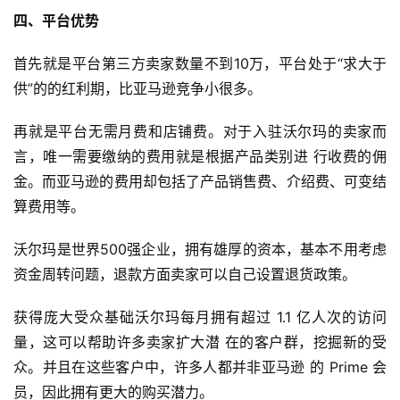
四、平台优势
首先就是平台第三方卖家数量不到10万，平台处于“求大于
供”的的红利期，比亚马逊竞争小很多。
再就是平台无需月费和店铺费。对于入驻沃尔玛的卖家而
言，唯一需要缴纳的费用就是根据产品类别进 行收费的佣
金。而亚马逊的费用却包括了产品销售费、介绍费、可变结
首
算费用等。
页
沃尔玛是世界500强企业，拥有雄厚的资本，基本不用考虑
全
资金周转问题，退款方面卖家可以自己设置退货政策。
球
开
获得庞大受众基础沃尔玛每月拥有超过 1.1 亿人次的访问
店
量，这可以帮助许多卖家扩大潜 在的客户群，挖掘新的受
众。并且在这些客户中，许多人都并非亚马逊 的 Prime 会
跨
境
员，因此拥有更大的购买潜力。