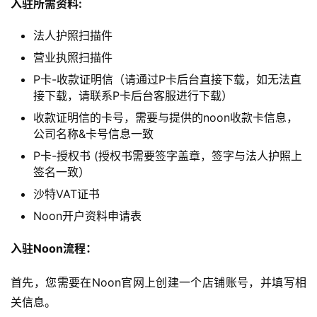
跨
入驻所需资料:
境
法人护照扫描件
百
科
营业执照扫描件
P卡-收款证明信（请通过P卡后台直接下载，如无法直
社
接下载，请联系P卡后台客服进行下载）
媒
收款证明信的卡号，需要与提供的noon收款卡信息，
营
公司名称&卡号信息一致
销
P卡-授权书 (授权书需要签字盖章，签字与法人护照上
签名一致）
跨
沙特VAT证书
境
Noon开户资料申请表
导
航
入驻Noon流程：
首先，您需要在Noon官网上创建一个店铺账号，并填写相
关信息。