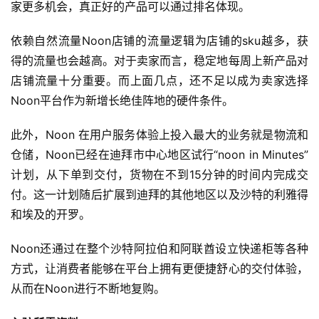
家更多机会，真正好的产品可以通过排名体现。
依赖自然流量Noon店铺的流量逻辑为店铺的sku越多，获
得的流量也会越高。对于卖家而言，稳定地每周上新产品对
店铺流量十分重要。而上面几点，还不足以成为卖家选择
Noon平台作为新增长绝佳阵地的硬件条件。
此外，Noon 在用户服务体验上投入最大的业务就是物流和
仓储，Noon已经在迪拜市中心地区试行“noon in Minutes”
计划，从下单到交付，货物在不到15分钟的时间内完成交
首
页
付。这一计划随后扩展到迪拜的其他地区以及沙特的利雅得
和埃及的开罗。
全
球
Noon还通过在整个沙特阿拉伯和阿联酋设立快递柜等各种
开
方式，让消费者能够在平台上拥有更便捷舒心的交付体验，
店
从而在Noon进行不断地复购。