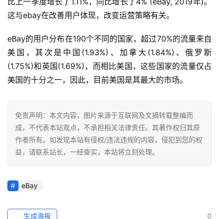
比上一季度增长了1.11%，同比增长了4% (eBay, 2019年)。
这与ebay在改善用户体现，改变运营策略有关。
全
球
eBay的用户分布在190个不同的国家，超过70%的流量来自
开
美国，其次是中国(1.93%)、加拿大(1.84%)、俄罗斯
店
(1.75%)和英国(1.69%)，而相比美国，这些国家的流量仅占
美国的十分之一，因此，目前美国是其最大的市场。
跨
境
百
免责声明：本文内容，图片来源于互联网及文摘转载整编而
科
成，不代表本站观点，不承担相关法律责任。其著作权归其原
作者所有。如发现本站有侵权/违法违规的内容，侵犯到您的权
社
益，请联系站长，一经查实，本站将立刻处理。
媒
营
销
eBay
跨
生成海报
0