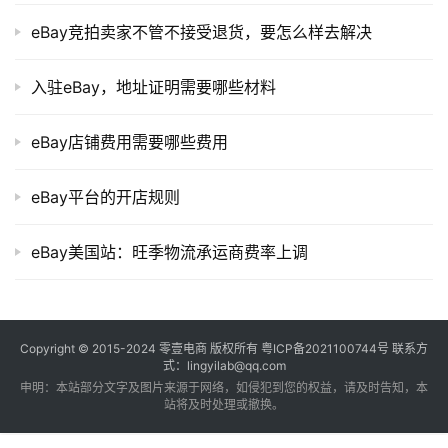
eBay竞拍卖家不管不接受退货，要怎么样去解决
入驻eBay，地址证明需要哪些材料
eBay店铺费用需要哪些费用
eBay平台的开店规则
eBay美国站：旺季物流承运商费率上调
Copyright © 2015-2024
零壹电商
版权所有
粤ICP备2021100744号
联系方
式：lingyilab@qq.com
申明：本站部分文字及图片来源于网络，如侵犯到您的权益，请及时告知，本
站将及时处理或撤换。