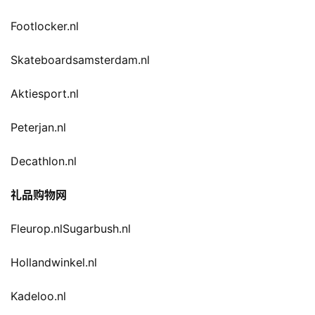
Footlocker.nl
Skateboardsamsterdam.nl
Aktiesport.nl
Peterjan.nl
Decathlon.nl
礼品购物网
Fleurop.nlSugarbush.nl
Hollandwinkel.nl
Kadeloo.nl