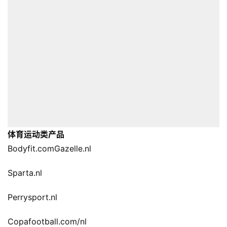
体育运动类产品
Bodyfit.comGazelle.nl
Sparta.nl
Perrysport.nl
Copafootball.com/nl