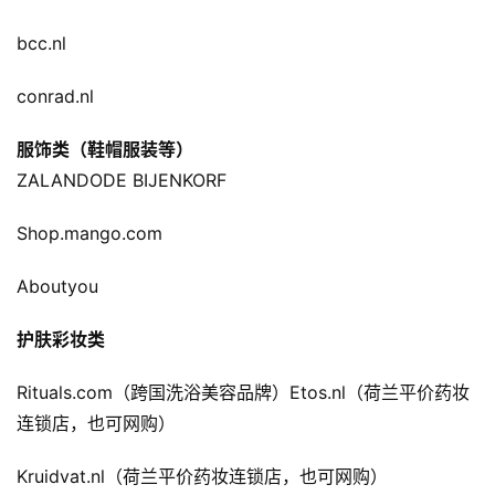
bcc.nl
跨
境
conrad.nl
百
科
服饰类（鞋帽服装等）
ZALANDODE BIJENKORF
社
媒
Shop.mango.com
营
销
Aboutyou
跨
护肤彩妆类
境
导
Rituals.com（跨国洗浴美容品牌）Etos.nl（荷兰平价药妆
航
连锁店，也可网购）
Kruidvat.nl（荷兰平价药妆连锁店，也可网购）