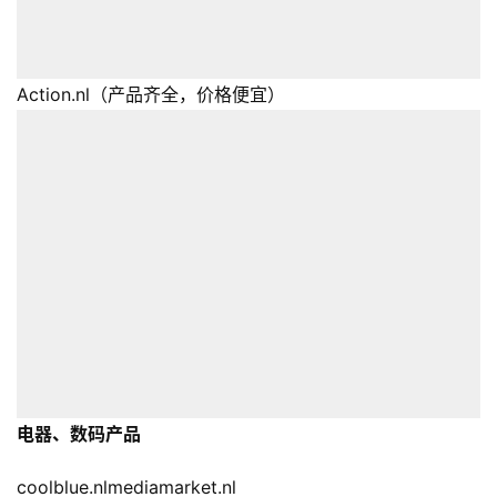
Action.nl（产品齐全，价格便宜）
首
页
全
球
电器、数码产品
开
店
coolblue.nlmediamarket.nl