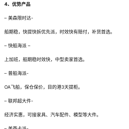
开
4、优势产品
店
– 美森限时达-
跨
境
船期稳，快提快拆优先派，时效快有赔付，补货首选。
百
科
– 快船海派 –
上加班，船期稳时效快，中型卖家首选。
社
媒
– 普船海派-
营
销
OA飞船，保仓保价，目的港3天提柜。
跨
– 联邦超大件-
境
导
经济实惠，可接家具、汽车配件、模型等大件。
航
– 美西卡派-