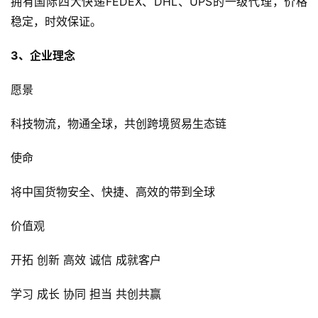
拥有国际四大快递FEDEX、DHL、UPS的一级代理，价格
稳定，时效保证。
3、企业理念
愿景
科技物流，物通全球，共创跨境贸易生态链
使命
将中国货物安全、快捷、高效的带到全球
价值观
首
页
开拓 创新 高效 诚信 成就客户
全
学习 成长 协同 担当 共创共赢
球