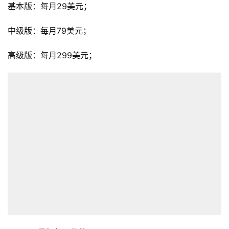
页
基本版：每月29美元；
全
中级版：每月79美元；
球
开
高级版：每月299美元；
店
跨
境
百
科
社
媒
营
销
跨