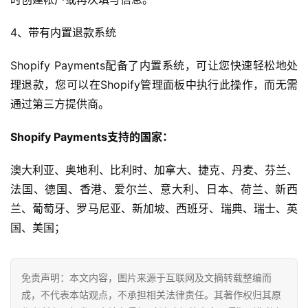
跨
4、带有内置退款系统
境
百
Shopify Payments配备了内置系统，可让您快速轻松地处
科
理退款，您可以在Shopify管理面板中执行此操作，而无需
通过第三方提供商。
社
媒
Shopify Payments支持的国家：
营
销
澳大利亚、奥地利、比利时、加拿大、捷克、丹麦、芬兰、
法国、德国、香港、爱尔兰、意大利、日本、荷兰、新西
跨
兰、葡萄牙、罗马尼亚、新加坡、西班牙、瑞典、瑞士、英
境
国、美国；
导
航
免责声明：本文内容，图片来源于互联网及文摘转载整编而
成，不代表本站观点，不承担相关法律责任。其著作权归其原