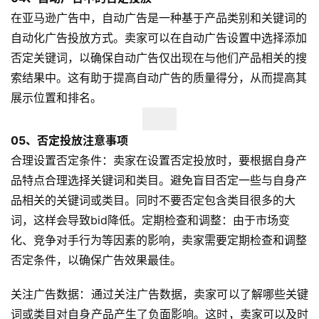
跨
在亚马逊广告中，自动广告是一种基于产品类别和关键词的
境
百
自动化广告投放方式。卖家可以在自动广告设置中选择添加
科
否定关键词，以确保自动广告仅出现在与他们产品相关的搜
索结果中。这有助于提高自动广告的质量得分，从而提高其
社
展示位置和排名。
媒
营
05、
否定投放注意事项
销
合理设置否定条件：卖家在设置否定投放时，要根据自身产
品特点合理选择关键词和类目。避免盲目否定一些与自身产
跨
境
品相关的关键词或类目。同时不要否定包含类目很多的大
导
词，这样会导致bid降低。定期检查和调整：由于市场变
航
化、竞争对手行为等因素的影响，卖家需要定期检查和调整
否定条件，以确保广告效果最佳。
关注广告数据：通过关注广告数据，卖家可以了解哪些关键
词或类目对自身产品产生了负面影响。这时，卖家可以及时