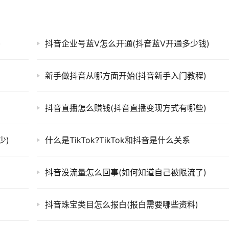
)
抖音企业号蓝V怎么开通(抖音蓝V开通多少钱)
新手做抖音从哪方面开始(抖音新手入门教程)
抖音直播怎么赚钱(抖音直播变现方式有哪些)
少)
什么是TikTok?TikTok和抖音是什么关系
抖音没流量怎么回事(如何知道自己被限流了)
抖音珠宝类目怎么报白(报白需要哪些资料)