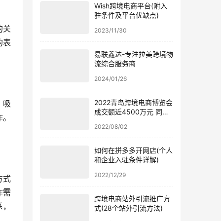
Wish跨境电商平台(附入
驻条件及平台优缺点)
的关
2023/11/30
的表
易联鑫达-专注拉美跨境物
流综合服务商
2024/01/26
2022青岛跨境电商博览会
，吸
成交额近4500万元 同比
作。
涨幅近50%
2022/08/02
如何在拼多多开网店(个人
和企业入驻条件详解)
2022/12/29
方式
作需
跨境电商站外引流推广方
系，
式(28个站外引流方法)