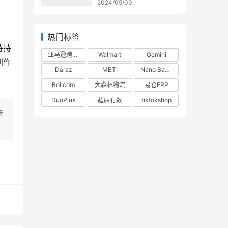
2024/05/09
热门标签
持持
亚马逊跨境电商
Walmart
Gemini
创作
Daraz
MBTI
Nano Banana
Bol.com
大森林物流
易仓ERP
DuoPlus
超店有数
tiktokshop
所