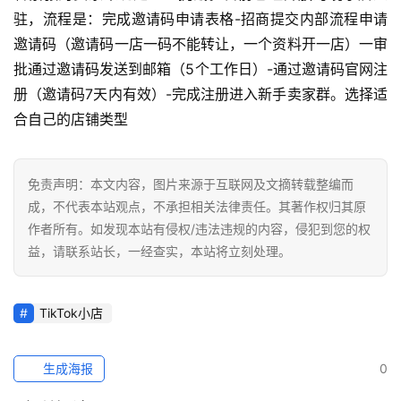
导
驻，流程是：完成邀请码申请表格-招商提交内部流程申请
航
邀请码（邀请码一店一码不能转让，一个资料开一店）一审
批通过邀请码发送到邮箱（5个工作日）-通过邀请码官网注
册（邀请码7天内有效）-完成注册进入新手卖家群。选择适
合自己的店铺类型
免责声明：本文内容，图片来源于互联网及文摘转载整编而
成，不代表本站观点，不承担相关法律责任。其著作权归其原
作者所有。如发现本站有侵权/违法违规的内容，侵犯到您的权
益，请联系站长，一经查实，本站将立刻处理。
TikTok小店
生成海报
0