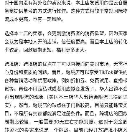
对于国内没有海外仓的卖家来说，本土店发货用的是云仓服
务商提供单号的方式进行操作。这种方式相较于常规国际物
全
球
流成本更高，也有一定风险。
开
店
选择本土店的卖家，会更刺激消费者的消费欲望，因为买家
会认为是本地人开的店铺，信任度更高。而且本土店的转化
跨
率较高，回款周期更短，福利更多更大。
境
百
跨境店：跨境店的优点在于可以直接面向美国市场，无需担
科
心身份和资质的问题。而且，跨境店可以享受TikTok提供的
各种营销活动和优惠政策，例如折扣券、免费试用、直播带
社
货等。再也不用走私域或者用虚拟仓发货了，华人出镜不会
媒
再出现限流的现象（美国本土店华人出镜会限流已得到证
营
实）。然而，跨境店的缺点在于门槛较高，目前只能珠宝类
销
目，不是所有卖家都能满足注册条件。而且，跨境店的回款
周期比较慢，一般需要30天左右才能到账。这对于资金周
跨
转紧张的卖家来说是一个挑战。目前已经开放跨境小店入
境