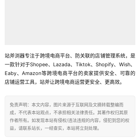
页
全
球
开
店
站斧浏器专注于跨境电商平台、防关联的店铺管理系统，是
跨
一款针对于Shopee、Lazada、Tiktok、Shopify、Wish、
境
Eaby、Amazon等跨境电商平台的卖家提供安全、可靠的
百
店铺运营工具，站斧让跨境电商运营更安全、更高效。
科
社
免责声明：本文内容，图片来源于互联网及文摘转载整编而
媒
成，不代表本站观点，不承担相关法律责任。其著作权归其原
营
作者所有。如发现本站有侵权/违法违规的内容，侵犯到您的权
销
益，请联系站长，一经查实，本站将立刻处理。