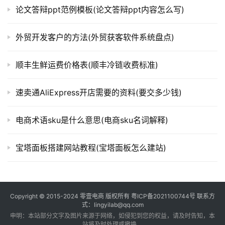
论文答辩ppt范例模板(论文答辩ppt内容怎么写)
外贸开发客户的方法(外贸获客软件系统盘点)
顺丰生鲜运费价格表(顺丰冷链收费标准)
速卖通AliExpress开店需要的资料(要交多少钱)
电商术语sku是什么意思(电商sku名词解释)
宝塔面板搭建网站教程(宝塔面板怎么建站)
Copyright © 2015-2024
零壹电商
版权所有
粤ICP备2021100744号
联系方
式：lingyilab@qq.com
申明：本站部分文字及图片来源于网络，如侵犯到您的权益，请及时告知，本
站将及时处理或撤换。