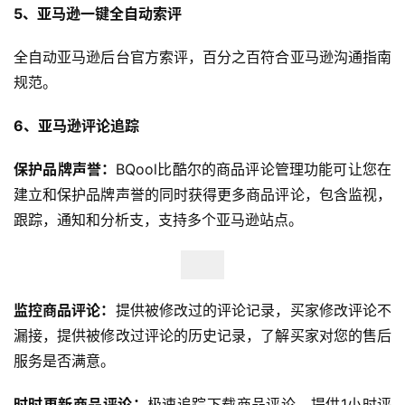
球
5、亚马逊一键全自动索评
开
店
全自动亚马逊后台官方索评，百分之百符合亚马逊沟通指南
规范。
跨
6、亚马逊评论追踪
境
百
保护品牌声誉：
BQool比酷尔的商品评论管理功能可让您在
科
建立和保护品牌声誉的同时获得更多商品评论，包含监视，
跟踪，通知和分析支，支持多个亚马逊站点。
社
媒
营
销
监控商品评论：
提供被修改过的评论记录，买家修改评论不
跨
漏接，提供被修改过评论的历史记录，了解买家对您的售后
境
服务是否满意。
导
航
时时更新商品评论：
极速追踪下载商品评论，提供1小时评