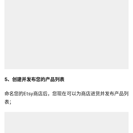
首
页
全
球
开
店
5、创建并发布您的产品列表
跨
境
命名您的Etsy商店后，您现在可以为商店进货并发布产品列
百
表；
科
社
媒