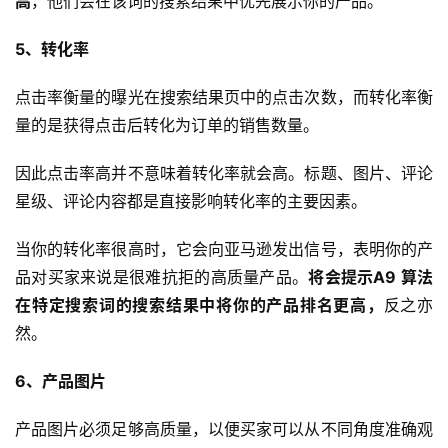
高
，他们会在该词的搜索结果中优先展示你的产品。
全
5、转化率
球
开
点击率衡量的曝光在搜索结果页中的点击次数，而转化率衡
店
量的是获得点击后转化为订单的销售数量。
跨
因此点击率高并不意味着转化率就会高。标题、图片、评论
境
星级、评论内容都是直接影响转化率的主要因素。
百
科
当你的转化率很高时，它会向亚马逊发出信号，表明你的产
品对买家来说是很难抗拒的高质量产品。
将会提示A9 算法
社
在特定搜索词的搜索结果中将你的产品排名更高，
反之亦
媒
然。
营
销
6、产品图片
跨
产品图片必须足够高质量，以便买家可以从不同角度准确观