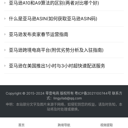
亚马逊A10和A9算法的区别(两者对比哪个好)
什么是亚马逊ASIN(如何获取亚马逊ASIN码)
亚马逊发布卖家春节运营指南
亚马逊跨境电商平台(附优劣势分析及入驻指南)
亚马逊在美国推出1小时与3小时超快速配送服务
Copyright © 2015-2024
零壹电商
版权所有
粤ICP备2021100744号
联系方
式：lingyilab@qq.com
申明：本站部分文字及图片来源于网络，如侵犯到您的权益，请及时告知，本
站将及时处理或撤换。
首页
跨境导航
视频提取