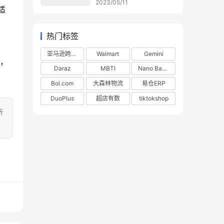
2023/05/11
适
热门标签
亚马逊跨境电商
Walmart
Gemini
货，
Daraz
MBTI
Nano Banana
Bol.com
大森林物流
易仓ERP
DuoPlus
超店有数
tiktokshop
所