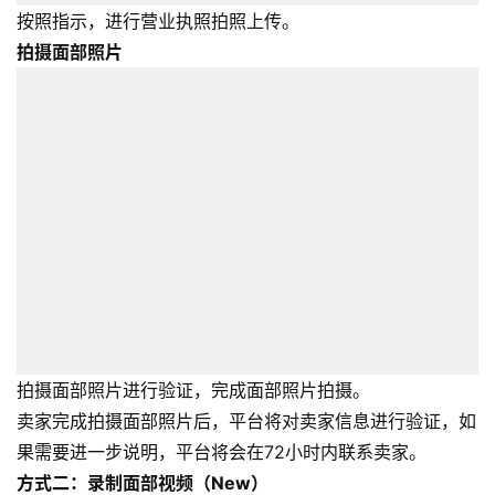
页
按照指示，进行营业执照拍照上传。
拍摄面部照片
全
球
开
店
跨
境
百
科
社
媒
拍摄面部照片进行验证，完成面部照片拍摄。
营
卖家完成拍摄面部照片后，平台将对卖家信息进行验证，如
销
果需要进一步说明，平台将会在72小时内联系卖家。
方式二：录制面部视频（New）
跨