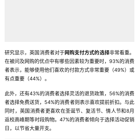
店
跨
境
百
科
研究显示，英国消费者对于
网购支付方式的选择
非常看重。
社
在被问及网购的优点中有哪些因素较为重要时，93%的消费
媒
者表示，能够使用他们喜欢的付款方式非常重要（49%）或
营
有点重要（44%）。
销
此外，还有43%的消费者选择灵活的退货政策，56%的消费
跨
者选择免费送货，54%的消费者则表示喜欢提前折扣。与此
境
同时，英国消费者更喜欢在圣诞节、复活节、情人节和8月
导
航
返校高峰期等时段购物。47%的消费者倾向于选择活动促销
日，以节省大量开支。