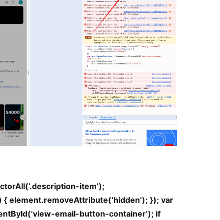
orAll(‘.description-item’);
{ element.removeAttribute(‘hidden’); }); var
tById(‘view-email-button-container’); if