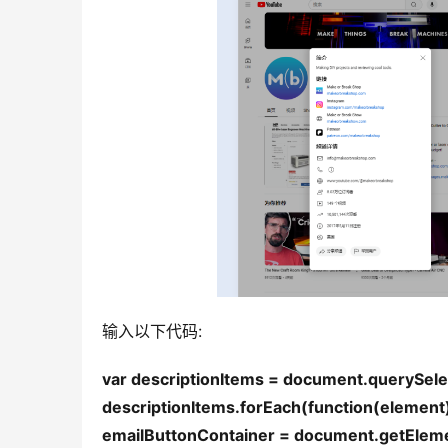
输入以下代码:
var descriptionItems = document.querySelect
descriptionItems.forEach(function(element) 
emailButtonContainer = document.getElemen