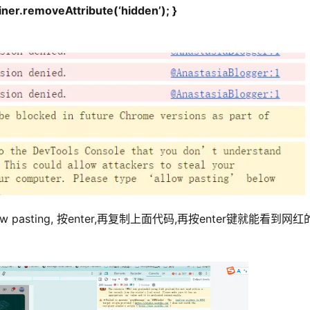
ner.removeAttribute(‘hidden’); }
w pasting, 按enter,再复制上面代码,再按enter键就能看到网