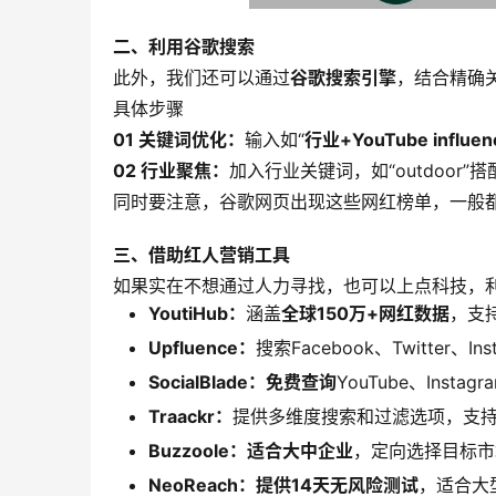
二、利用谷歌搜索
此外，我们还可以通过
谷歌搜索引擎
，结合精确关
具体步骤
01 关键词优化：
输入如“
行业+YouTube influen
02 行业聚焦：
加入行业关键词，如“outdoor”搭配“i
同时要注意，谷歌网页出现这些网红榜单，一般
三、借助红人营销工具
如果实在不想通过人力寻找，也可以上点科技，
YoutiHub：
涵盖
全球150万+网红数据
，支持Y
Upfluence：
搜索Facebook、Twitter、I
SocialBlade：
免费查询
YouTube、Instag
Traackr：
提供多维度搜索和过滤选项，支
Buzzoole：
适合大中企业
，定向选择目标市
NeoReach：
提供14天无风险测试
，适合大