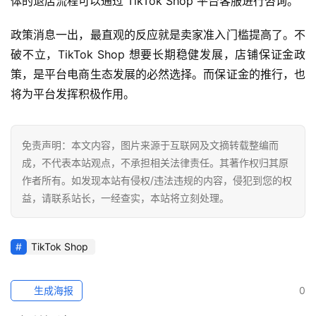
体的退店流程可以通过 TikTok Shop 平台客服进行咨询。
科
政策消息一出，最直观的反应就是卖家准入门槛提高了。不
社
破不立，TikTok Shop 想要长期稳健发展，店铺保证金政
媒
策，是平台电商生态发展的必然选择。而保证金的推行，也
营
将为平台发挥积极作用。
销
跨
免责声明：本文内容，图片来源于互联网及文摘转载整编而
境
成，不代表本站观点，不承担相关法律责任。其著作权归其原
导
作者所有。如发现本站有侵权/违法违规的内容，侵犯到您的权
航
益，请联系站长，一经查实，本站将立刻处理。
TikTok Shop
生成海报
0