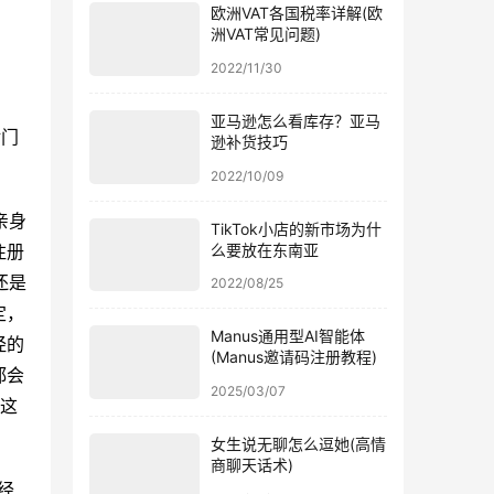
欧洲VAT各国税率详解(欧
洲VAT常见问题)
2022/11/30
亚马逊怎么看库存？亚马
对门
逊补货技巧
2022/10/09
亲身
TikTok小店的新市场为什
么要放在东南亚
注册
还是
2022/08/25
定，
Manus通用型AI智能体
经的
(Manus邀请码注册教程)
都会
2025/03/07
有这
女生说无聊怎么逗她(高情
商聊天话术)
经