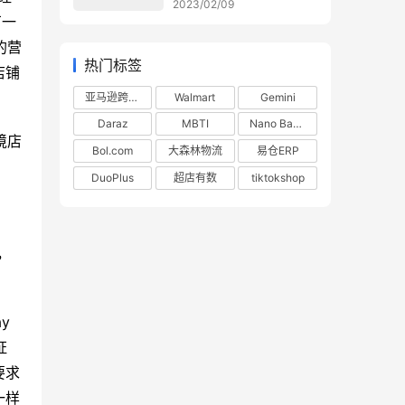
2023/02/09
万一
的营
热门标签
店铺
亚马逊跨境电商
Walmart
Gemini
Daraz
MBTI
Nano Banana
境店
Bol.com
大森林物流
易仓ERP
DuoPlus
超店有数
tiktokshop
，
y
证
要求
一样