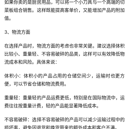
如果你卖的是厨房用品，可以将一个小刀具与一个高端的切
菜板组合销售。这样既能提高客单价，又能增加产品的附加
值。
首
页
3、物流方面
全
在选择产品时，物流方面的考虑也非常关键。建议选择体积
球
比较小、重量轻、不容易破碎的品类，这样可以有效降低物
开
流成本和风险。具体来说：
店
体积小：体积小的产品占用的仓储空间少，运输时也更方
跨
便，可以节省仓储和物流费用。
境
百
重量轻：重量轻的产品运费更低，特别是在国际物流中，运
科
费往往按重量计费，轻的产品能显著降低成本。
社
不容易破碎：选择不容易破碎的产品可以减少运输过程中的
媒
损坏率，避免因退货和换货带来的额外成本和客户不满。