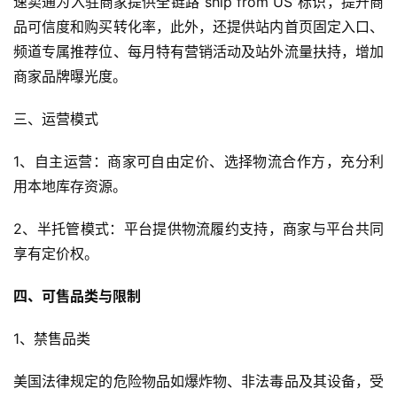
速卖通为入驻商家提供全链路“ship from US”标识，提升商
品可信度和购买转化率，此外，还提供站内首页固定入口、
频道专属推荐位、每月特有营销活动及站外流量扶持，增加
商家品牌曝光度。
三、运营模式
1、自主运营：商家可自由定价、选择物流合作方，充分利
用本地库存资源。
首
页
2、半托管模式：平台提供物流履约支持，商家与平台共同
享有定价权。
全
球
四、可售品类与限制
开
店
1、禁售品类
美国法律规定的危险物品如爆炸物、非法毒品及其设备，受
跨