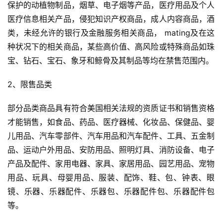
保护的动植物制品，烟草、电子烟等产品，医疗用品及个人
境
百
医疗信息相关产品，侵犯知识产权商品，成人内容商品，酒
科
类，未经允许的银行及金融服务相关商品， mating及在这
种状况下的相关商品，某些高价值、高风险或特殊商品如珠
社
宝、钻石、宝石、象牙和鲸骨及其制品等均在禁售范围内。
媒
营
2、限售品类
销
部分品类商品具有符合美国相关法规的资质证书和销售资格
跨
才能销售，如食品、药品、医疗器械、化妆品、保健品、婴
境
儿用品、汽车零部件、汽车用品和汽车配件、工具、五金制
导
品、运动户外用品、安防用品、照明灯具、消防设备、电子
航
产品及配件、家用电器、家具、家居用品、园艺用品、宠物
用品、玩具、母婴用品、服装、配饰、鞋、包、钟表、眼
镜、乐器、乐器配件、乐器包、乐器配件包、乐器配件包
等。