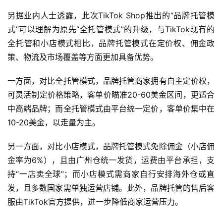
另据业内人士透露，此次TikTok Shop推出的“品牌托管模
式”可以理解为原先“全托管模式”的升级，与TikTok现有的
全托管和小店模式相比，品牌托管模式在定价权、佣金政
首
策、物流及市场覆盖等方面更加具备优势。
页
一方面，对比全托管模式，品牌托管商家拥有自主定价权，
全
可灵活制定价格策略，客单价瞄准20-60美金区间，更适合
球
中高端品牌；而全托管模式由平台统一定价，客单价集中在
开
10-20美金，以走量为主。
店
另一方面，对比小店模式，品牌托管模式免除佣金（小店佣
跨
金率为6%），且由广州仓统一发货，运费由平台承担，支
境
持“一店卖全球”；而小店模式需商家自行安排海外仓或直
百
发，且多数国家需单独运营店铺。此外，品牌托管的售后客
科
服由TikTok官方提供，进一步降低商家运营压力。
社