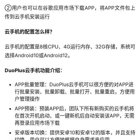
②用户也可以在谷歌应用市场下载APP，将APP文件包上
传到云手机安装运行
首
页
云手机的配置怎么样？
全
云手机的配置是8核CPU、4G运行内存、32G存储，系统可
球
选择Android10或Android12。
开
店
DuoPlus云手机功能介绍：
APP批量管理：DuoPlus云手机可以很方便的对APP进
跨
行批量安装、批量卸载、批量打开、批量重启，方便用
境
户管理操作
百
科
APP预装：预装APP后，团队下所有新购买的云手机将
在首次开机启动、或一键新机后自动安装该APP，无需
再登录应用市场下载
社
媒
安卓版本切换：提供安卓10和安卓12的版本，并且支持
切换，用户可以方便地根据自身需求来应用