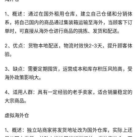
全
1、概述：通过在国外租用仓库，建立自己仓储和分销体
球
系，将自己国内的商品通过集装箱运输至海外，当顾客下订
开
单时，可直接从海外仓进行商品的挑拣、发货和配送。
店
2、优点：货物本地配送，物流时效快2-3天，提升顾客体
跨
验。
境
百
3、缺点：需要定期囤货，运营成本和库存积压风险高，受
科
海外政策影响大。
社
4、适用人群：具有一定经验的老手卖家，适合销量稳定的
媒
大宗商品。
营
销
虚拟海外仓
跨
1、概述：独立站商家将发货地址改为国外仓库，实际上还
境