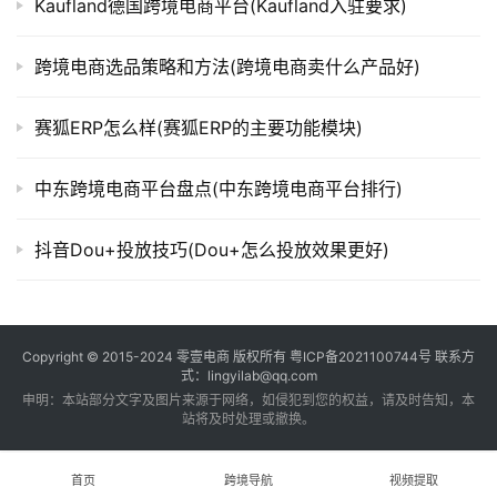
Kaufland德国跨境电商平台(Kaufland入驻要求)
跨境电商选品策略和方法(跨境电商卖什么产品好)
赛狐ERP怎么样(赛狐ERP的主要功能模块)
中东跨境电商平台盘点(中东跨境电商平台排行)
抖音Dou+投放技巧(Dou+怎么投放效果更好)
Copyright © 2015-2024
零壹电商
版权所有
粤ICP备2021100744号
联系方
式：lingyilab@qq.com
申明：本站部分文字及图片来源于网络，如侵犯到您的权益，请及时告知，本
站将及时处理或撤换。
首页
跨境导航
视频提取