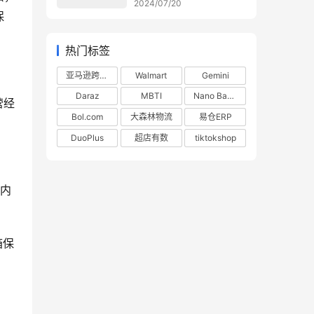
2024/07/20
保
热门标签
亚马逊跨境电商
Walmart
Gemini
Daraz
MBTI
Nano Banana
营经
Bol.com
大森林物流
易仓ERP
DuoPlus
超店有数
tiktokshop
国内
箱保