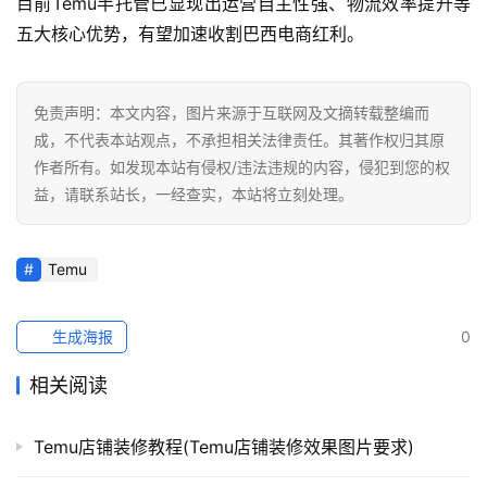
目前Temu半托管已显现出运营自主性强、物流效率提升等
球
五大核心优势，有望加速收割巴西电商红利。
开
店
免责声明：本文内容，图片来源于互联网及文摘转载整编而
跨
成，不代表本站观点，不承担相关法律责任。其著作权归其原
境
作者所有。如发现本站有侵权/违法违规的内容，侵犯到您的权
百
益，请联系站长，一经查实，本站将立刻处理。
科
社
Temu
媒
营
生成海报
0
销
相关阅读
跨
境
Temu店铺装修教程(Temu店铺装修效果图片要求)
导
航