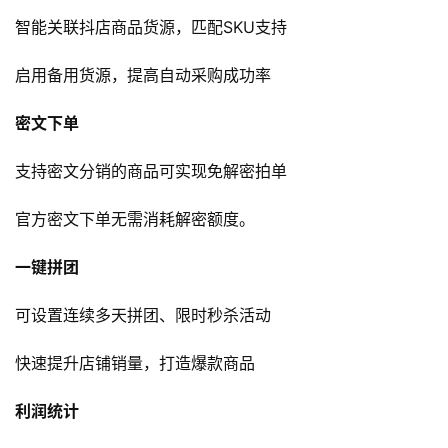
开
智能关联抖店商品货源，匹配SKU支持
店
启用备用货源，提高自动采购成功率
跨
密文下单
境
百
支持密文分销的商品可实现免解密拍单
科
官方密文下单无需消耗解密额度。
社
媒
一键拼团
营
销
可设置连续多天拼团、限时秒杀活动
跨
快速提升店铺销量，打造爆款商品
境
导
利润统计
航