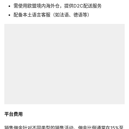
科
需使用欧盟境内海外仓，提供
D2C
配送服务
配备本土语言客服（如法语、德语等）
社
媒
营
销
跨
境
导
航
平台费用
销售佣金针对不同类型的销售活动，佣金比例通常在15%至