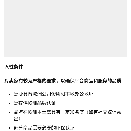
首
页
入驻条件
全
对卖家有较为严格的要求，以确保平台商品和服务的品质
球
开
需要具备欧洲公司资质和本地办公地址
店
需提供欧洲品牌认证
跨
品牌在欧洲本土需具有一定知名度（如有社交媒体露
境
出）
百
部分商品需要必要的环保认证