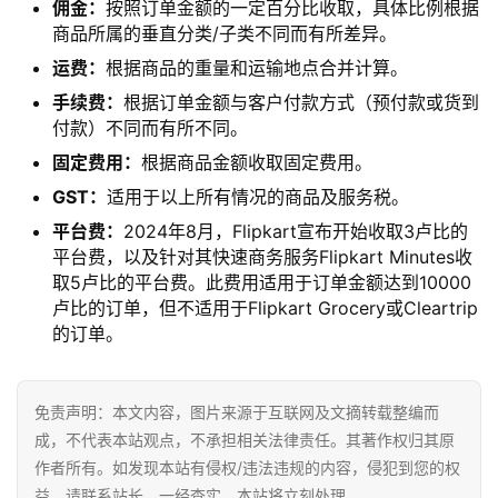
销
佣金：
按照订单金额的一定百分比收取，具体比例根据
商品所属的垂直分类/子类不同而有所差异。
跨
运费：
根据商品的重量和运输地点合并计算。
境
手续费：
根据订单金额与客户付款方式（预付款或货到
导
付款）不同而有所不同。
航
固定费用：
根据商品金额收取固定费用。
GST：
适用于以上所有情况的
商品及服务税
。
平台费：
2024年8月，Flipkart宣布开始收取3卢比的
平台费，以及针对其快速商务服务Flipkart Minutes收
取5卢比的平台费。此费用适用于订单金额达到10000
卢比的订单，但不适用于Flipkart Grocery或Cleartrip
的订单。
免责声明：本文内容，图片来源于互联网及文摘转载整编而
成，不代表本站观点，不承担相关法律责任。其著作权归其原
作者所有。如发现本站有侵权/违法违规的内容，侵犯到您的权
益，请联系站长，一经查实，本站将立刻处理。