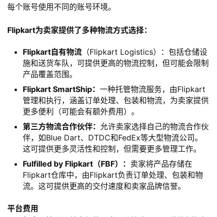
每个账号使用不同的账号环境。
首
Flipkart为卖家提供了多种物流方式选择：
页
Flipkart自有物流
（Flipkart Logistics）：包括仓储设
全
施和送货车队，可提供更高的物流控制，但可能会限制
球
产品覆盖范围。
开
Flipkart SmartShip：
一种托管物流服务，由Flipkart
店
管理和执行，涵盖订单处理、包装和物流，为卖家提供
更多便利（可能会有额外费用）。
跨
第三方物流合作伙伴：
允许卖家选择自己的物流合作伙
境
伴，如Blue Dart、DTDC和FedEx等大型物流公司。
百
这可提供更多灵活性和控制，但需要更多管理工作。
科
Fulfilled by Flipkart（
FBF
）：
卖家将产品存储在
Flipkart仓库中，由Flipkart负责订单处理、包装和物
社
流。这可提供更高的交付速度和卖家品牌信誉。
媒
营
平台费用