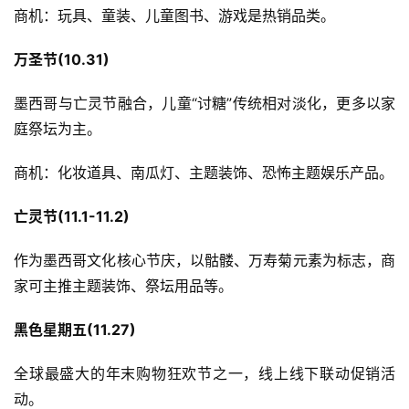
店
商机：玩具、童装、儿童图书、游戏是热销品类。
跨
万圣节(10.31)
境
百
墨西哥与亡灵节融合，儿童“讨糖”传统相对淡化，更多以家
科
庭祭坛为主。
社
商机：化妆道具、南瓜灯、主题装饰、恐怖主题娱乐产品。
媒
营
亡灵节(11.1-11.2)
销
作为墨西哥文化核心节庆，以骷髅、万寿菊元素为标志，商
跨
家可主推主题装饰、祭坛用品等。
境
导
黑色星期五(11.27)
航
全球最盛大的年末购物狂欢节之一，线上线下联动促销活
动。