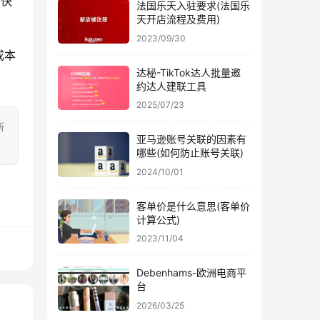
的快
法国乐天入驻要求(法国乐
天开店流程及费用)
2023/09/30
成本
达秘-TikTok达人批量邀
约达人建联工具
2025/07/23
所
亚马逊账号关联的因素有
哪些(如何防止账号关联)
2024/10/01
客单价是什么意思(客单价
计算公式)
2023/11/04
Debenhams-欧洲电商平
台
2026/03/25