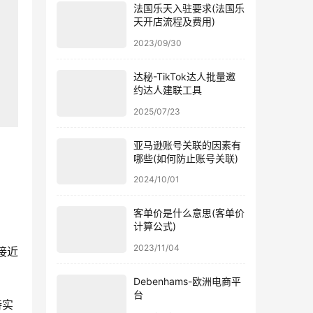
法国乐天入驻要求(法国乐
天开店流程及费用)
2023/09/30
达秘-TikTok达人批量邀
约达人建联工具
2025/07/23
亚马逊账号关联的因素有
哪些(如何防止账号关联)
2024/10/01
客单价是什么意思(客单价
计算公式)
2023/11/04
接近
Debenhams-欧洲电商平
台
持实