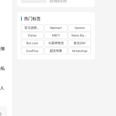
2026/03/25
热门标签
亚马逊跨境电商
Walmart
Gemini
Daraz
MBTI
Nano Banana
Bol.com
大森林物流
易仓ERP
能够
DuoPlus
超店有数
tiktokshop
隐私
多人
所