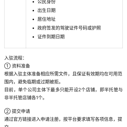
公民身份
出生日期
居住地址
政府签发的驾驶证件号码或护照
证件到期日期
首
入驻流程：
页
① 资料准备
根据入驻主体准备相应所需文件，且保证有效期均在可用范
全
围内，避免临期或过期被拒。
球
目前，单个公司主体下最多只能开设2个店铺，即半托管与
开
非半托管店铺各1个。
店
② 提交申请
跨
通过官方链接进入申请注册，按平台要求填写各项信息，提
境