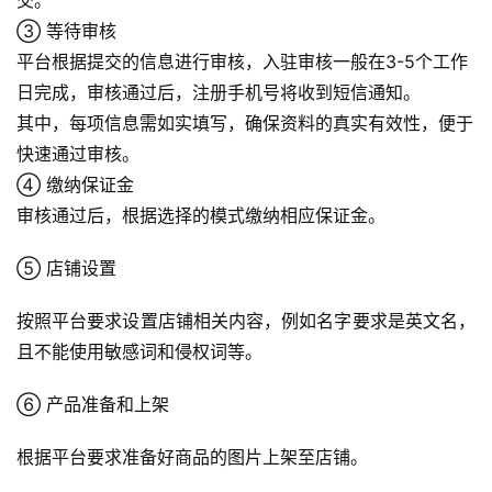
交。
百
③ 等待审核
科
平台根据提交的信息进行审核，入驻审核一般在3-5个工作
日完成，审核通过后，注册手机号将收到短信通知。
社
媒
其中，每项信息需如实填写，确保资料的真实有效性，便于
营
快速通过审核。
销
④ 缴纳保证金
审核通过后，根据选择的模式缴纳相应保证金。
跨
境
⑤ 店铺设置
导
航
按照平台要求设置店铺相关内容，例如名字要求是英文名，
且不能使用敏感词和侵权词等。
⑥ 产品准备和上架
根据平台要求准备好商品的图片上架至店铺。