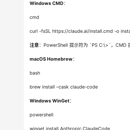
Windows CMD
：
cmd
curl -fsSL https://claude.ai/install.cmd -o ins
注意
：PowerShell 提示符为 `PS C:\>`，
macOS Homebrew
：
bash
brew install –cask claude-code
Windows WinGet
：
powershell
winget install Anthropic.ClaudeCode