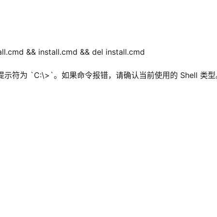
tall.cmd && install.cmd && del install.cmd
CMD 提示符为 `C:\>`。如果命令报错，请确认当前使用的 Shell 类