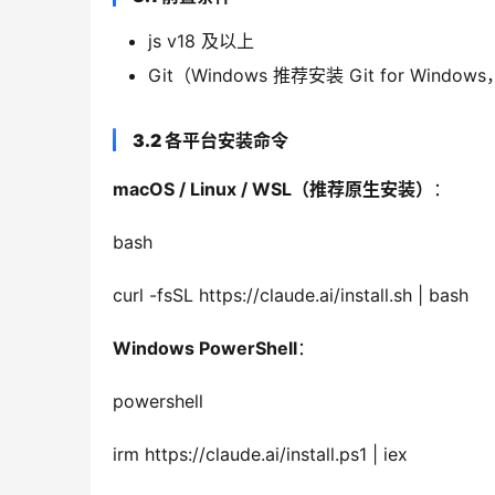
js v18 及以上
Git（Windows 推荐安装 Git for Window
3.2 各平台安装命令
macOS / Linux / WSL（推荐原生安装）
：
bash
curl -fsSL https://claude.ai/install.sh | bash
Windows PowerShell
：
powershell
irm https://claude.ai/install.ps1 | iex