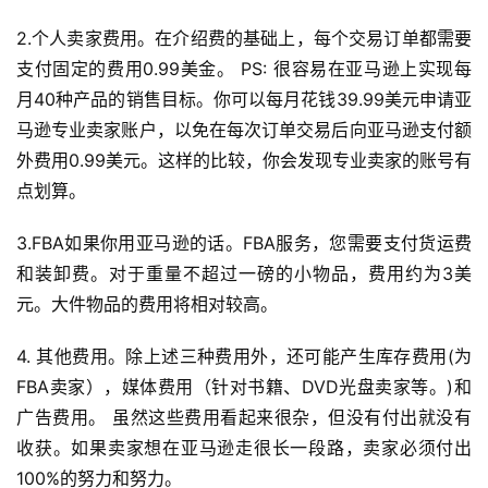
2.个人卖家费用。在介绍费的基础上，每个交易订单都需要
支付固定的费用0.99美金。 PS: 很容易在亚马逊上实现每
月40种产品的销售目标。你可以每月花钱39.99美元申请亚
马逊专业卖家账户，以免在每次订单交易后向亚马逊支付额
外费用0.99美元。这样的比较，你会发现专业卖家的账号有
首
点划算。
页
3.FBA如果你用亚马逊的话。FBA服务，您需要支付货运费
全
和装卸费。对于重量不超过一磅的小物品，费用约为3美
球
开
元。大件物品的费用将相对较高。 
店
4. 其他费用。除上述三种费用外，还可能产生库存费用(为
FBA卖家），媒体费用（针对书籍、DVD光盘卖家等。)和
跨
境
广告费用。 虽然这些费用看起来很杂，但没有付出就没有
百
收获。如果卖家想在亚马逊走很长一段路，卖家必须付出
科
100%的努力和努力。