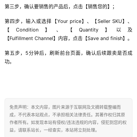
第三步，确认要销售的产品后，点击【销售您的】；
首
页
第四步，输入或选择【Your price】、【Seller SKU】、
【Condition】、【Quantity】以及
全
【Fulfillment Channel】内容，点击【Save and finish】。
球
开
第五步，5分钟后，刷新前台页面，确认后续跟卖是否成
店
功。
跨
境
百
科
免责声明：本文内容，图片来源于互联网及文摘转载整编而
社
成，不代表本站观点，不承担相关法律责任。其著作权归其原
媒
作者所有。如发现本站有侵权/违法违规的内容，侵犯到您的权
营
益，请联系站长，一经查实，本站将立刻处理。
销