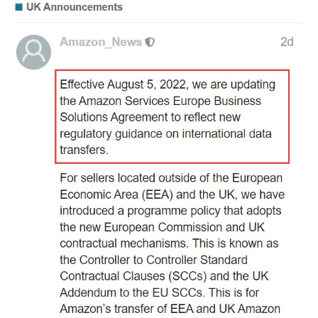
社
媒
营
销
跨
境
导
航