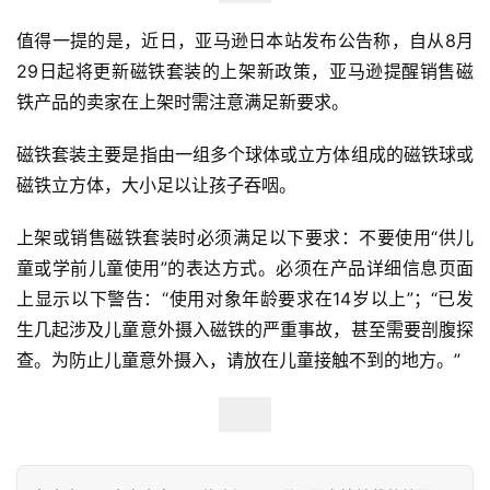
值得一提的是，近日，亚马逊日本站发布公告称，自从8月
29日起将更新磁铁套装的上架新政策，亚马逊提醒销售磁
首
铁产品的卖家在上架时需注意满足新要求。
页
磁铁套装主要是指由一组多个球体或立方体组成的磁铁球或
全
磁铁立方体，大小足以让孩子吞咽。
球
开
上架或销售磁铁套装时必须满足以下要求：不要使用“供儿
店
童或学前儿童使用”的表达方式。必须在产品详细信息页面
上显示以下警告：“使用对象年龄要求在14岁以上”；“已发
跨
生几起涉及儿童意外摄入磁铁的严重事故，甚至需要剖腹探
境
查。为防止儿童意外摄入，请放在儿童接触不到的地方。”
百
科
社
媒