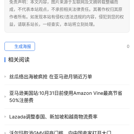
免责声明：本文内容，图片来源于互联网及文摘转载整编而
营
成，不代表本站观点，不承担相关法律责任。其著作权归其原
销
作者所有。如发现本站有侵权/违法违规的内容，侵犯到您的权
益，请联系站长，一经查实，本站将立刻处理。
跨
境
导
生成海报
0
航
相关阅读
丝瓜络出海被疯抢 在亚马逊月销近万单
亚马逊美国站:10月31日前使用Amazon Vine最高节省
50%注册费
Lazada调整泰国、新加坡和越南物流费率
沃尔玛取消GMV招商门槛，向中国卖家打开大门