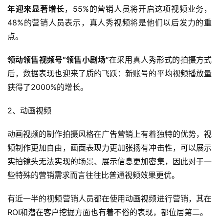
页
年迎来显著增长
，55%的营销人员将开启这项视频业务，
48%的营销人员表示，真人秀视频将是他们以后发力的重
全
点。
球
开
领动领售视频号“领售小剧场”
在采用真人秀形式的拍摄方式
店
后，数据表现也迎来了质的飞跃：新账号的平均视频播放量
获得了2000%的增长。
跨
境
2、
动画视频
百
科
动画视频的制作拍摄风格在广告营销上有着独特的优势，视
频制作更加自由，画面表现力更加张扬有冲击性，可以展示
社
实拍镜头无法实现的场景、展示信息更加密集，因此对于一
媒
些特殊的营销需求而言往往比普通视频效果更优。
营
销
有近一半的视频营销人员都在使用动画视频进行营销，其在
ROI和潜在客户挖掘方面也有着不俗的表现，都位居第二。
跨