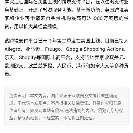
跨
本次连连国际在英国上线的跨境支付平台，在以往的支付业
境
务基础上，开通了融资服务功能。基于新功能，英国跨境卖
导
家和企业可申请来自金融机构最高可达1000万英镑的融
航
资，用以扩大其经营规模。
该跨境支付平台已于今年第二季度在美国上线，目前已接入
Allegro、亚马逊、Fruugo、Google Shopping Actions、
乐天、Shopify等国际电商平台，支持当地卖家收取美元、
欧洲欧元、波兰兹罗提、人民币、港币和加拿大元等多种货
币。
免责声明：本文内容，图片来源于互联网及文摘转载整编而
成，不代表本站观点，不承担相关法律责任。其著作权归其原
作者所有。如发现本站有侵权/违法违规的内容，侵犯到您的权
益，请联系站长，一经查实，本站将立刻处理。