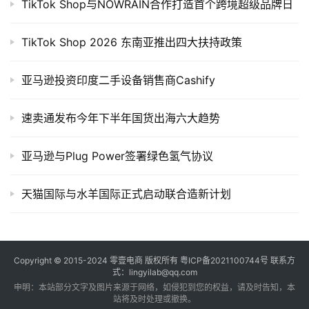
TikTok Shop与NOWRAIN合作打造首个跨境超级品牌日
TikTok Shop 2026 东南亚推出四大扶持政策
亚马逊投资印度二手设备销售商Cashify
速卖通发布今年下半年国货出海六大趋势
亚马逊与Plug Power签署绿色氢气协议
天猫国际与水羊国际正式启动联合造新计划
Copyright © 2015-2024
零壹电商
版权所有
粤ICP备2021100744号
联系方
式：lingyilab@qq.com
申明：本站部分文字及图片来源于网络，如侵犯到您的权益，请及时告知，本
站将及时处理或撤换。