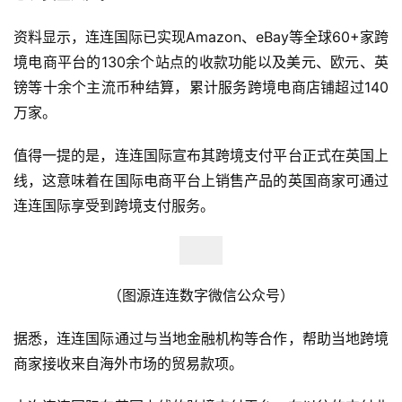
页
资料显示，连连国际已实现Amazon、eBay等全球60+家跨
境电商平台的130余个站点的收款功能以及美元、欧元、英
全
球
镑等十余个主流币种结算，累计服务跨境电商店铺超过140
开
万家。
店
值得一提的是，连连国际宣布其跨境支付平台正式在英国上
跨
线，这意味着在国际电商平台上销售产品的英国商家可通过
境
连连国际享受到跨境支付服务。
百
科
社
（图源连连数字微信公众号）
媒
营
据悉，连连国际通过与当地金融机构等合作，帮助当地跨境
销
商家接收来自海外市场的贸易款项。