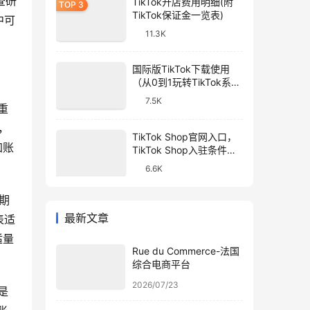
查研
TikTok开店费用明细(附
TikTok保证金一览表)
中可
11.3K
国际版TikTok下载使用
（从0到1玩转TikTok系列
教程）
7.5K
重
，
TikTok Shop官网入口，
加账
TikTok Shop入驻条件和
开店流程
6.6K
期
最新文章
表适
适量
Rue du Commerce-法国
综合电商平台
2026/07/23
是