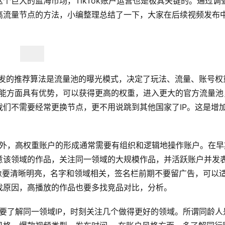
个巨大的蓝海市场，TikTok账户运营也是极其关键的。通过调
高流量节点的方法，小编整理总结了一下，大家在后续视频发布
跳动开发的推荐算法是流量池的曝光模式，决定了玩法、流量、账号权
在性能方面具有优势，可以获得更高的权重，进入更大的官方流量池
们不需要经常更换节点，更不用说跳到其他国家了IP。这是增
频外，高权重账户的形成通常需要有组织和逻辑地操作账户。在早
意该领域的作品，关注同一领域的大规模作品，并活跃账户并发
像要清晰明亮，名字和领域相关，签名栏前期不要留广告，可以
找原因，高播放的作品也要多找竞品对比，分析。 
先要了解同一领域IP，时刻关注几个做得更好的领域。所谓同龄人